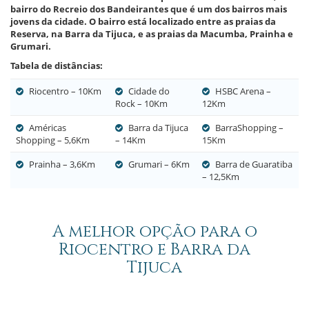
bairro do Recreio dos Bandeirantes que é um dos bairros mais
jovens da cidade. O bairro está localizado entre as praias da
Reserva, na Barra da Tijuca, e as praias da Macumba, Prainha e
Grumari.
Tabela de distâncias:
Powered by SGM
Riocentro – 10Km
Cidade do
HSBC Arena –
Rock – 10Km
12Km
Américas
Barra da Tijuca
BarraShopping –
Shopping – 5,6Km
– 14Km
15Km
Prainha – 3,6Km
Grumari – 6Km
Barra de Guaratiba
– 12,5Km
A melhor opção para o
Riocentro e Barra da
Tijuca